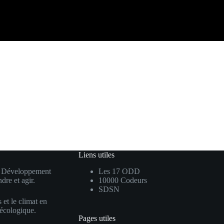
Liens utiles
de Développement
Les 17 ODD
dre et agir.
10000 Codeurs
SDSN
s et le climat en
 écologique.
Pages utiles